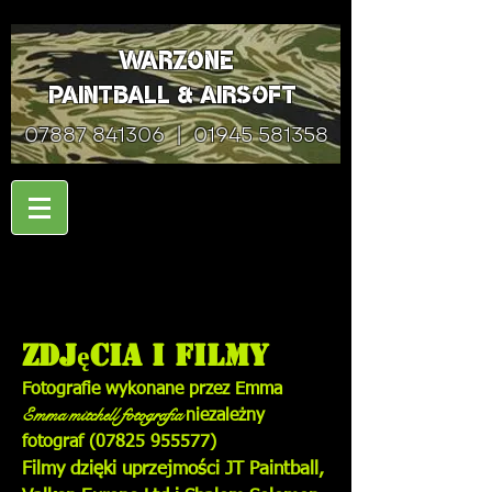
Warzone
Paintball & Airsoft
07887 841306
|
01945 581358
Zdjęcia i filmy
Fotografie wykonane przez Emma
Emma
mitchell fotografia
niezależny
fotograf
(07825 955577)
Filmy dzięki uprzejmości JT Paintball,